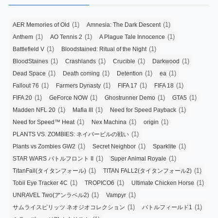
(1)
(1)
AER Memories of Old
Amnesia: The Dark Descent
(1)
(1)
(1)
Anthem
AO Tennis 2
A Plague Tale Innocence
(1)
(1)
Battlefield V
Bloodstained: Ritual of the Night
(1)
(1)
(1)
(1)
BloodStaines
Crashlands
Crucible
Darkwood
(1)
(1)
(1)
(1)
Dead Space
Death coming
Detention
ea
(1)
(1)
(1)
(1)
Fallout 76
Farmers Dynasty
FIFA 17
FIFA 18
(1)
(1)
(1)
(1)
FIFA 20
GeForce NOW
Ghostrunner Demo
GTA5
(1)
(1)
(1)
Madden NFL 20
Mafia III
Need for Speed Payback
(1)
(1)
(1)
Need for Speed™ Heat
Nex Machina
origin
(1)
PLANTS VS. ZOMBIES: ネイバービルの戦い
(1)
(1)
(1)
Plants vs Zombies GW2
Secret Neighbor
Sparklite
(1)
(1)
STAR WARS バトルフロント II
Super Animal Royale
(1)
(1)
TitanFall(タイタンフォール)
TITAN FALL2(タイタンフォール2)
(1)
(1)
(1)
Tobii Eye Tracker 4C
TROPICO6
Ultimate Chicken Horse
(1)
(1)
UNRAVEL Two(アンラベル2)
Vampyr
(1)
(1)
サムライスピリッツ ネオジオコレクション
バトルフィールド1