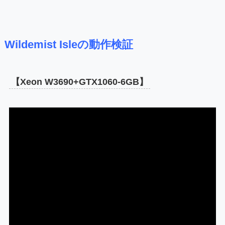
Wildemist Isleの動作検証
【Xeon W3690+GTX1060-6GB】