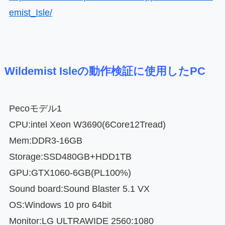
emist_Isle/
Wildemist Isleの動作検証に使用したPC
Pecoモデル1
CPU:intel Xeon W3690(6Core12Tread)
Mem:DDR3-16GB
Storage:SSD480GB+HDD1TB
GPU:GTX1060-6GB(PL100%)
Sound board:Sound Blaster 5.1 VX
OS:Windows 10 pro 64bit
Monitor:LG ULTRAWIDE 2560:1080