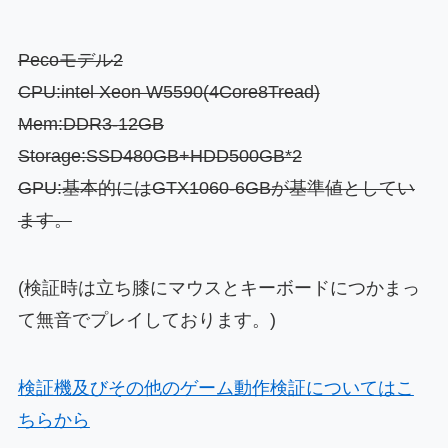
Pecoモデル2
CPU:intel Xeon W5590(4Core8Tread)
Mem:DDR3-12GB
Storage:SSD480GB+HDD500GB*2
GPU:基本的にはGTX1060-6GBが基準値としてい
ます。
(検証時は立ち膝にマウスとキーボードにつかまっ
て無音でプレイしております。)
検証機及びその他のゲーム動作検証についてはこ
ちらから