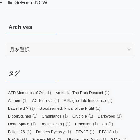
GeForce NOW
Archives
Archives
タグ
(1)
(1)
AER Memories of Old
Amnesia: The Dark Descent
(1)
(1)
(1)
Anthem
AO Tennis 2
A Plague Tale Innocence
(1)
(1)
Battlefield V
Bloodstained: Ritual of the Night
(1)
(1)
(1)
(1)
BloodStaines
Crashlands
Crucible
Darkwood
(1)
(1)
(1)
(1)
Dead Space
Death coming
Detention
ea
(1)
(1)
(1)
(1)
Fallout 76
Farmers Dynasty
FIFA 17
FIFA 18
(1)
(1)
(1)
(1)
FIFA 20
GeForce NOW
Ghostrunner Demo
GTA5