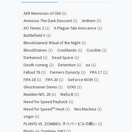
AER Memories of Old
(1)
Amnesia: The Dark Descent
(1)
Anthem
(1)
AO Tennis 2
(1)
A Plague Tale Innocence
(1)
Battlefield V
(1)
Bloodstained: Ritual of the Night
(1)
BloodStaines
(1)
Crashlands
(1)
Crucible
(1)
Darkwood
(1)
Dead Space
(1)
Death coming
(1)
Detention
(1)
ea
(1)
Fallout 76
(1)
Farmers Dynasty
(1)
FIFA 17
(1)
FIFA 18
(1)
FIFA 20
(1)
GeForce NOW
(1)
Ghostrunner Demo
(1)
GTA5
(1)
Madden NFL 20
(1)
Mafia III
(1)
Need for Speed Payback
(1)
Need for Speed™ Heat
(1)
Nex Machina
(1)
origin
(1)
PLANTS VS. ZOMBIES: ネイバービルの戦い
(1)
Plants vs Zombies GW2
(1)