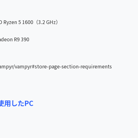
 Ryzen 5 1600（3.2 GHz）
eon R9 390
ampyr/vampyr#store-page-section-requirements
使用したPC