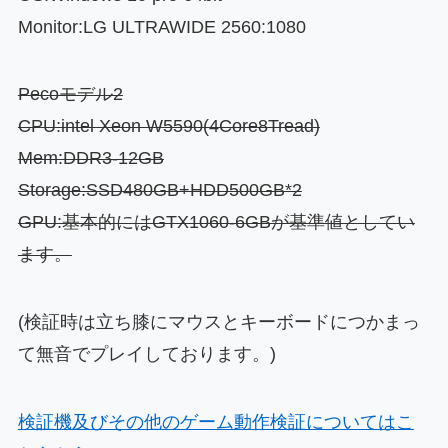
Monitor:LG ULTRAWIDE 2560:1080
Pecoモデル2
CPU:intel Xeon W5590(4Core8Tread)
Mem:DDR3-12GB
Storage:SSD480GB+HDD500GB*2
GPU:基本的にはGTX1060-6GBが基準値としてい
ます。
(検証時は立ち膝にマウスとキーボードにつかまっ
て無音でプレイしております。)
検証機及びその他のゲーム動作検証についてはこ