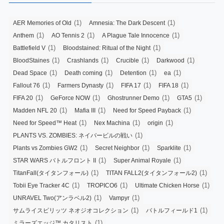
(1)
(1)
AER Memories of Old
Amnesia: The Dark Descent
(1)
(1)
(1)
Anthem
AO Tennis 2
A Plague Tale Innocence
(1)
(1)
Battlefield V
Bloodstained: Ritual of the Night
(1)
(1)
(1)
(1)
BloodStaines
Crashlands
Crucible
Darkwood
(1)
(1)
(1)
(1)
Dead Space
Death coming
Detention
ea
(1)
(1)
(1)
(1)
Fallout 76
Farmers Dynasty
FIFA 17
FIFA 18
(1)
(1)
(1)
(1)
FIFA 20
GeForce NOW
Ghostrunner Demo
GTA5
(1)
(1)
(1)
Madden NFL 20
Mafia III
Need for Speed Payback
(1)
(1)
(1)
Need for Speed™ Heat
Nex Machina
origin
(1)
PLANTS VS. ZOMBIES: ネイバービルの戦い
(1)
(1)
(1)
Plants vs Zombies GW2
Secret Neighbor
Sparklite
(1)
(1)
STAR WARS バトルフロント II
Super Animal Royale
(1)
(1)
TitanFall(タイタンフォール)
TITAN FALL2(タイタンフォール2)
(1)
(1)
(1)
Tobii Eye Tracker 4C
TROPICO6
Ultimate Chicken Horse
(1)
(1)
UNRAVEL Two(アンラベル2)
Vampyr
(1)
(1)
サムライスピリッツ ネオジオコレクション
バトルフィールド1
(1)
ミラーズエッジ™ カタリスト