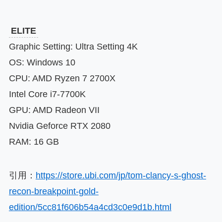
ELITE
Graphic Setting: Ultra Setting 4K
OS: Windows 10
CPU: AMD Ryzen 7 2700X
Intel Core i7-7700K
GPU: AMD Radeon VII
Nvidia Geforce RTX 2080
RAM: 16 GB
引用：
https://store.ubi.com/jp/tom-clancy-s-ghost-
recon-breakpoint-gold-
edition/5cc81f606b54a4cd3c0e9d1b.html