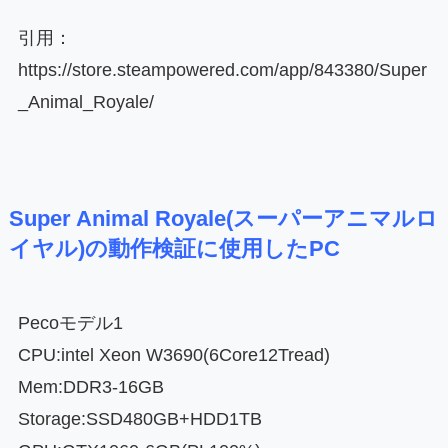
引用：
https://store.steampowered.com/app/843380/Super
_Animal_Royale/
Super Animal Royale(スーパーアニマルロ
イヤル)の動作検証に使用したPC
Pecoモデル1
CPU:intel Xeon W3690(6Core12Tread)
Mem:DDR3-16GB
Storage:SSD480GB+HDD1TB