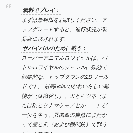
無料でプレイ：
まずは無料版をお試しください。ア
ップグレードすると、進行状況が製
品版に移されます。
サバイバルのために戦う：
スーパーアニマルロワイヤルは、バ
トルロワイヤルのジャンルに強烈で
戦略的な、トップダウンの2Dワール
ドです。 最高64匹のかわいらしい動
物が（猛獣化し）、犬とキツネ（ま
たは猫とかナマケモノとか……）が
一位を争う、異国風の自然にまたが
って歯と爪（および機関銃）で戦う