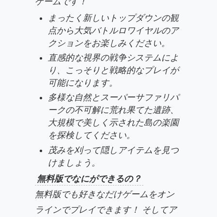
ゲームです！
まったく新しいトップダウンの観
点から大気バトルロワイヤルのア
クションをお楽しみください。
直感的な視界の戦争システムによ
り、こっそりと戦略的なプレイが
可能になります。
多様な自然とスーパーサファリパ
ークの不可解に荒れ果てた遺跡、
大規模で美しく示された島の楽園
を探検してください。
茂みを刈って隠しアイテムを見つ
けましょう。
無料版でなにができるの？
無料版でも好きなだけゲームをオン
ラインでプレイできます！ そしてア