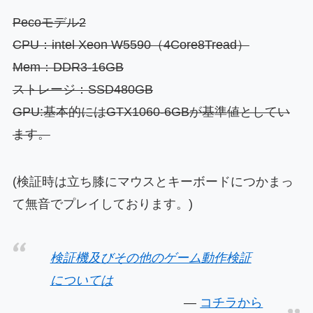
Pecoモデル2
CPU：intel Xeon W5590（4Core8Tread）
Mem：DDR3-16
GB
ストレージ：SSD480GB
GPU:基本的にはGTX1060-6GBが基準値としてい
ます。
(検証時は立ち膝にマウスとキーボードにつかまっ
て無音でプレイしております。)
検証機及びその他のゲーム動作検証
については
コチラから