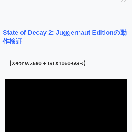
State of Decay 2: Juggernaut Editionの動
作検証
【XeonW3690 + GTX1060-6GB】