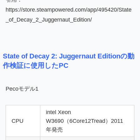
https://store.steampowered.com/app/495420/State
_of_Decay_2_Juggernaut_Edition/
State of Decay 2: Juggernaut Editionの動
作検証に使用したPC
Peco
モデル1
intel Xeon
CPU
W3690（6Core12Tread）2011
年発売