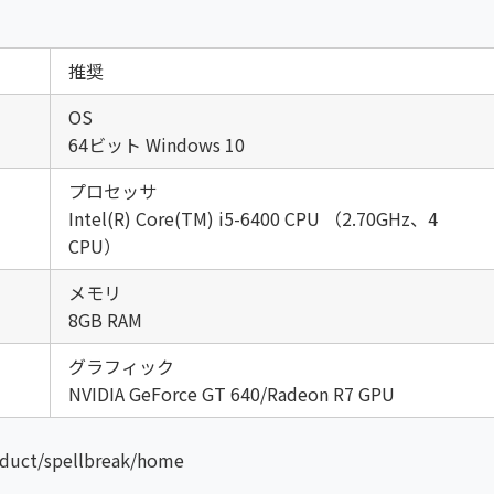
推奨
OS
64ビット Windows 10
プロセッサ
Intel(R) Core(TM) i5-6400 CPU （2.70GHz、4
CPU）
メモリ
8GB RAM
グラフィック
NVIDIA GeForce GT 640/Radeon R7 GPU
duct/spellbreak/home