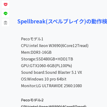
Spellbreak(スペルブレイク)の動
Pecoモデル1
CPU:intel Xeon W3690(6Core12Tread)
Mem:DDR3-16GB
Storage:SSD480GB+HDD1TB
GPU:GTX1060-6GB(PL100%)
Sound board:Sound Blaster 5.1 VX
OS:Windows 10 pro 64bit
Monitor:LG ULTRAWIDE 2560:1080
Pecoモデル2
CPU:intel Xeon W5590(4Core8Tread)