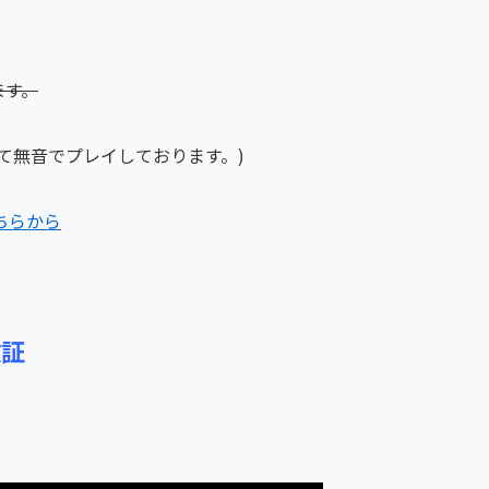
ます。
て無音でプレイしております。)
ちらから
検証