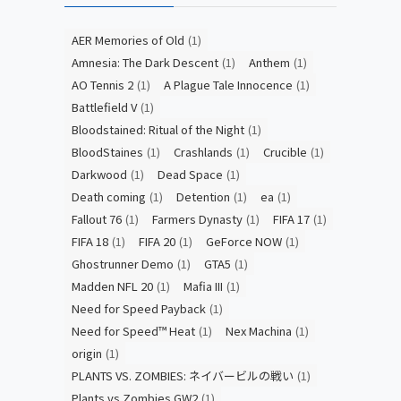
AER Memories of Old
(1)
Amnesia: The Dark Descent
(1)
Anthem
(1)
AO Tennis 2
(1)
A Plague Tale Innocence
(1)
Battlefield V
(1)
Bloodstained: Ritual of the Night
(1)
BloodStaines
(1)
Crashlands
(1)
Crucible
(1)
Darkwood
(1)
Dead Space
(1)
Death coming
(1)
Detention
(1)
ea
(1)
Fallout 76
(1)
Farmers Dynasty
(1)
FIFA 17
(1)
FIFA 18
(1)
FIFA 20
(1)
GeForce NOW
(1)
Ghostrunner Demo
(1)
GTA5
(1)
Madden NFL 20
(1)
Mafia III
(1)
Need for Speed Payback
(1)
Need for Speed™ Heat
(1)
Nex Machina
(1)
origin
(1)
PLANTS VS. ZOMBIES: ネイバービルの戦い
(1)
Plants vs Zombies GW2
(1)