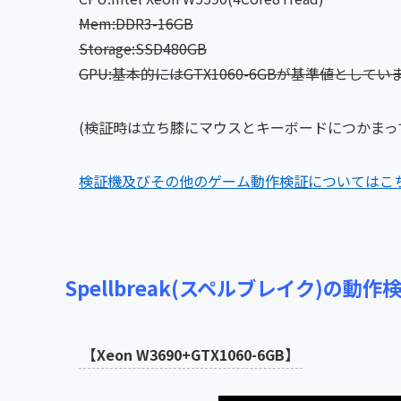
Mem:DDR3-16
GB
Storage:SSD480GB
GPU:基本的にはGTX1060-6GBが基準値としてい
(検証時は立ち膝にマウスとキーボードにつかまっ
検証機及びその他のゲーム動作検証についてはこ
Spellbreak(スペルブレイク)の動作
【Xeon W3690+GTX1060-6GB】