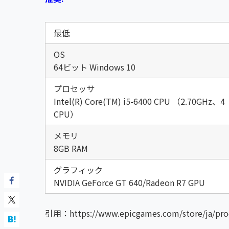
最低
OS
64ビット Windows 10
プロセッサ
Intel(R) Core(TM) i5-6400 CPU （2.70GHz、4
CPU）
メモリ
8GB RAM
グラフィック
NVIDIA GeForce GT 640/Radeon R7 GPU
引用：https://www.epicgames.com/store/ja/pro