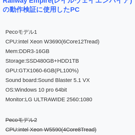
Railway Empire(レイルウェイエンパイア)
の動作検証に使用したPC
Pecoモデル1
CPU:intel Xeon W3690(6Core12Tread)
Mem:DDR3-16GB
Storage:SSD480GB+HDD1TB
GPU:GTX1060-6GB(PL100%)
Sound board:Sound Blaster 5.1 VX
OS:Windows 10 pro 64bit
Monitor:LG ULTRAWIDE 2560:1080
Pecoモデル2
CPU:intel Xeon W5590(4Core8Tread)