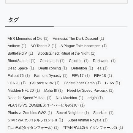
タグ
(1)
(1)
AER Memories of Old
Amnesia: The Dark Descent
(1)
(1)
(1)
Anthem
AO Tennis 2
A Plague Tale Innocence
(1)
(1)
Battlefield V
Bloodstained: Ritual of the Night
(1)
(1)
(1)
(1)
BloodStaines
Crashlands
Crucible
Darkwood
(1)
(1)
(1)
(1)
Dead Space
Death coming
Detention
ea
(1)
(1)
(1)
(1)
Fallout 76
Farmers Dynasty
FIFA 17
FIFA 18
(1)
(1)
(1)
(1)
FIFA 20
GeForce NOW
Ghostrunner Demo
GTA5
(1)
(1)
(1)
Madden NFL 20
Mafia III
Need for Speed Payback
(1)
(1)
(1)
Need for Speed™ Heat
Nex Machina
origin
(1)
PLANTS VS. ZOMBIES: ネイバービルの戦い
(1)
(1)
(1)
Plants vs Zombies GW2
Secret Neighbor
Sparklite
(1)
(1)
STAR WARS バトルフロント II
Super Animal Royale
(1)
(1)
TitanFall(タイタンフォール)
TITAN FALL2(タイタンフォール2)