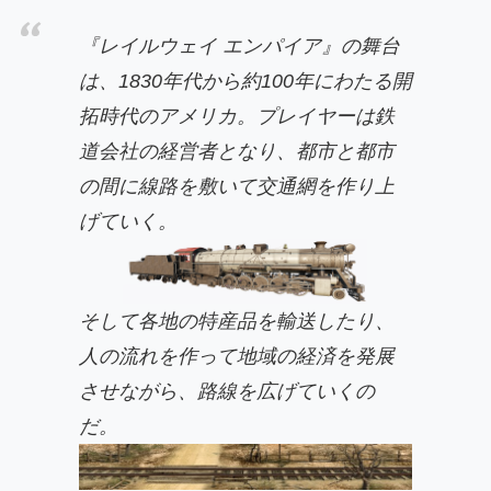
『レイルウェイ エンパイア』の舞台
は、1830年代から約100年にわたる開
拓時代のアメリカ。プレイヤーは鉄
道会社の経営者となり、都市と都市
の間に線路を敷いて交通網を作り上
げていく。
そして各地の特産品を輸送したり、
人の流れを作って地域の経済を発展
させながら、路線を広げていくの
だ。