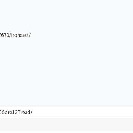
670/Ironcast/
（6Core12Tread）