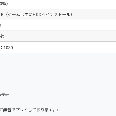
90％）
HDD1TB（ゲームは主にHDDへインストール）
X
it
0：1080
ます。
て無音でプレイしております。)