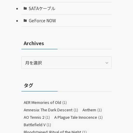
SATAケーブル
GeForce NOW
Archives
Archives
タグ
AER Memories of Old
(1)
Amnesia: The Dark Descent
(1)
Anthem
(1)
AO Tennis 2
(1)
A Plague Tale Innocence
(1)
Battlefield V
(1)
Bloodstained: Ritual of the Night
(1)