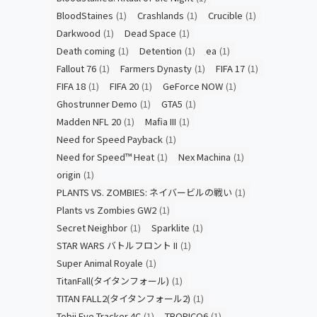
BloodStaines
(1)
Crashlands
(1)
Crucible
(1)
Darkwood
(1)
Dead Space
(1)
Death coming
(1)
Detention
(1)
ea
(1)
Fallout 76
(1)
Farmers Dynasty
(1)
FIFA 17
(1)
FIFA 18
(1)
FIFA 20
(1)
GeForce NOW
(1)
Ghostrunner Demo
(1)
GTA5
(1)
Madden NFL 20
(1)
Mafia III
(1)
Need for Speed Payback
(1)
Need for Speed™ Heat
(1)
Nex Machina
(1)
origin
(1)
PLANTS VS. ZOMBIES: ネイバービルの戦い
(1)
Plants vs Zombies GW2
(1)
Secret Neighbor
(1)
Sparklite
(1)
STAR WARS バトルフロント II
(1)
Super Animal Royale
(1)
TitanFall(タイタンフォール)
(1)
TITAN FALL2(タイタンフォール2)
(1)
Tobii Eye Tracker 4C
(1)
TROPICO6
(1)