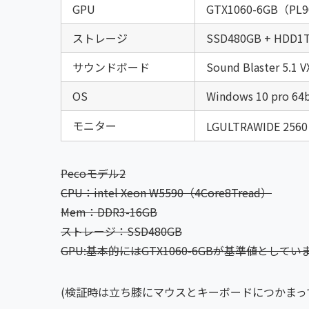
GPU
GTX1060-6GB（PL
ストレージ
SSD480GB + 
サウンドボード
Sound Blaster 5.1 V
OS
Windows 10 pro 64b
モニター
LGULTRAWIDE 256
Pecoモデル2
CPU：intel Xeon W5590（4Core8Tread）
Mem：DDR3-16
GB
ストレージ：SSD480GB
GPU:基本的にはGTX1060-6GBが基準値としてい
(検証時は立ち膝にマウスとキーボードにつかまっ