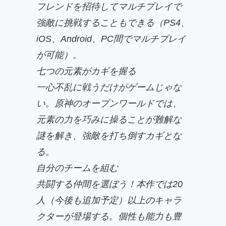
フレンドを招待してマルチプレイで
強敵に挑戦することもできる（PS4、
iOS、Android、PC間でマルチプレイ
が可能）。
七つの元素がカギを握る
一心不乱に戦うだけがゲームじゃな
い。原神のオープンワールドでは、
元素の力を巧みに操ることが難解な
謎を解き、強敵を打ち倒すカギとな
る。
自分のチームを組む
共闘する仲間を選ぼう！本作では20
人（今後も追加予定）以上のキャラ
クターが登場する。個性も能力も豊