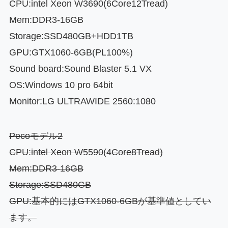
CPU:intel Xeon W3690(6Core12Tread)
Mem:DDR3-16GB
Storage:SSD480GB+HDD1TB
GPU:GTX1060-6GB(PL100%)
Sound board:Sound Blaster 5.1 VX
OS:Windows 10 pro 64bit
Monitor:LG ULTRAWIDE 2560:1080
Pecoモデル2
CPU:intel Xeon W5590(4Core8Tread)
Mem:DDR3-16
GB
Storage:SSD480GB
GPU:基本的にはGTX1060-6GBが基準値としてい
ます。