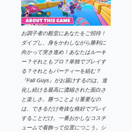
お調子者の殿堂にあなたをご招待！
ダイブし、身をかわしながら勝利に
向かって突き進め！あなたはルーキ
ー？それともプロ？単独でプレイす
る？それともパーティーを組む？
『Fall Guys』がお届けするのは、進
化し続ける最高に濃縮された面白さ
と楽しさ。勝つことより重要なの
は、できるだけ奇抜な格好でプレイ
することだけ。一番おかしなコスチ
ュームで着飾って位置につこう。シ