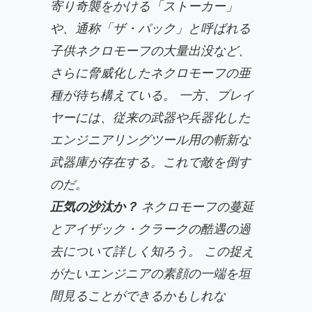
寄り奇襲をかける「ストーカー」
や、通称「ザ・パック」と呼ばれる
子供ネクロモーフの大量出没など、
さらに脅威化したネクロモーフの亜
種が待ち構えている。 一方、プレイ
ヤーには、従来の武器や兵器化した
エンジニアリングツール用の斬新な
武器庫が存在する。これで敵を倒す
のだ。
正気の沙汰か？
ネクロモーフの蔓延
とアイザック・クラークの酷遇の過
去について詳しく知ろう。 この捉え
がたいエンジニアの素顔の一端を垣
間見ることができるかもしれな