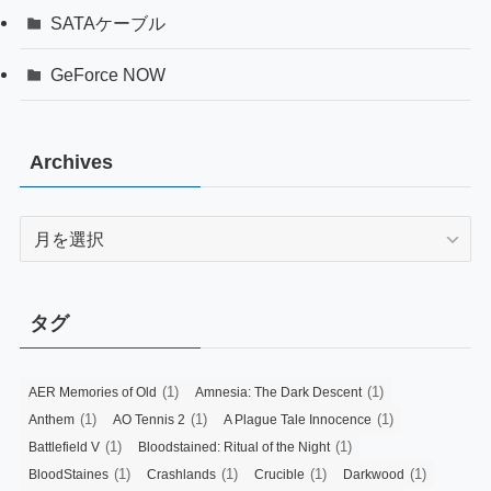
SATAケーブル
GeForce NOW
Archives
Archives
タグ
(1)
(1)
AER Memories of Old
Amnesia: The Dark Descent
(1)
(1)
(1)
Anthem
AO Tennis 2
A Plague Tale Innocence
(1)
(1)
Battlefield V
Bloodstained: Ritual of the Night
(1)
(1)
(1)
(1)
BloodStaines
Crashlands
Crucible
Darkwood