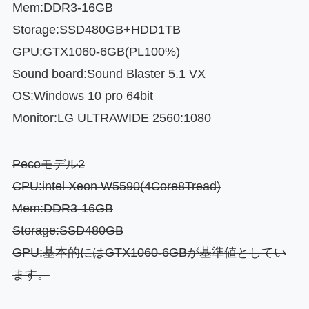
Mem:DDR3-16GB
Storage:SSD480GB+HDD1TB
GPU:GTX1060-6GB(PL100%)
Sound board:Sound Blaster 5.1 VX
OS:Windows 10 pro 64bit
Monitor:LG ULTRAWIDE 2560:1080
Pecoモデル2
CPU:intel Xeon W5590(4Core8Tread)
Mem:DDR3-16
GB
Storage:SSD480GB
GPU:基本的にはGTX1060-6GBが基準値としてい
ます。