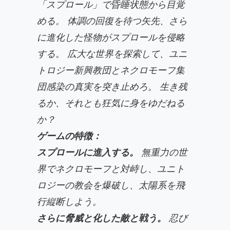
「スプロール」で昏睡状態から目覚
める。 体調の回復を待つ矢先、さら
に進化した怪物がスプロールを侵略
する。 広大な世界を探索して、ユニ
トロジー新興教団とネクロモーフ集
団感染の真実を突き止めろ。 生き残
るか、それとも狂気に身をゆだねる
か？
ゲームの特徴：
スプロールに進入する。
無重力の世
界でネクロモーフと対峙し、ユニト
ロジーの教会を爆破し、太陽系を飛
行縦断しよう。
さらに脅威と化した敵と戦う。
忍び