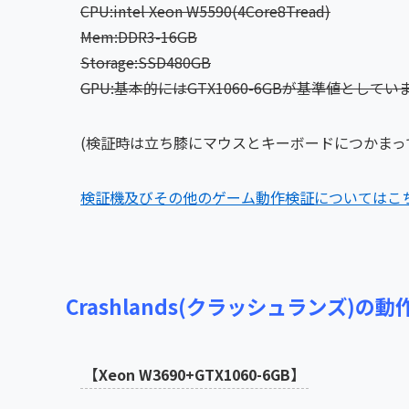
CPU:intel Xeon W5590(4Core8Tread)
Mem:DDR3-16
GB
Storage:SSD480GB
GPU:基本的にはGTX1060-6GBが基準値としてい
(検証時は立ち膝にマウスとキーボードにつかまっ
検証機及びその他のゲーム動作検証についてはこ
Crashlands(クラッシュランズ)の動
【Xeon W3690+GTX1060-6GB】