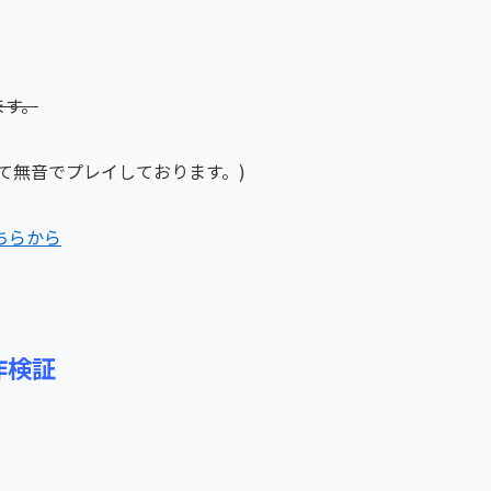
ます。
て無音でプレイしております。)
ちらから
作検証