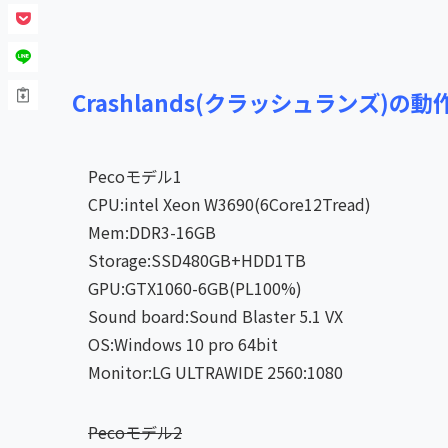
Crashlands(クラッシュランズ)の
Pecoモデル1
CPU:intel Xeon W3690(6Core12Tread)
Mem:DDR3-16GB
Storage:SSD480GB+HDD1TB
GPU:GTX1060-6GB(PL100%)
Sound board:Sound Blaster 5.1 VX
OS:Windows 10 pro 64bit
Monitor:LG ULTRAWIDE 2560:1080
Pecoモデル2