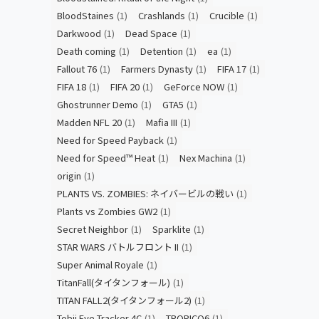
BloodStaines
(1)
Crashlands
(1)
Crucible
(1)
Darkwood
(1)
Dead Space
(1)
Death coming
(1)
Detention
(1)
ea
(1)
Fallout 76
(1)
Farmers Dynasty
(1)
FIFA 17
(1)
FIFA 18
(1)
FIFA 20
(1)
GeForce NOW
(1)
Ghostrunner Demo
(1)
GTA5
(1)
Madden NFL 20
(1)
Mafia III
(1)
Need for Speed Payback
(1)
Need for Speed™ Heat
(1)
Nex Machina
(1)
origin
(1)
PLANTS VS. ZOMBIES: ネイバービルの戦い
(1)
Plants vs Zombies GW2
(1)
Secret Neighbor
(1)
Sparklite
(1)
STAR WARS バトルフロント II
(1)
Super Animal Royale
(1)
TitanFall(タイタンフォール)
(1)
TITAN FALL2(タイタンフォール2)
(1)
Tobii Eye Tracker 4C
(1)
TROPICO6
(1)