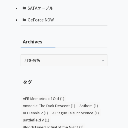
SATAケーブル
GeForce NOW
Archives
Archives
タグ
AER Memories of Old
(1)
Amnesia: The Dark Descent
(1)
Anthem
(1)
AO Tennis 2
(1)
A Plague Tale Innocence
(1)
Battlefield V
(1)
Bloodstained: Ritual of the Night
(1)