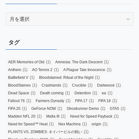
Archives
タグ
(1)
(1)
AER Memories of Old
Amnesia: The Dark Descent
(1)
(1)
(1)
Anthem
AO Tennis 2
A Plague Tale Innocence
(1)
(1)
Battlefield V
Bloodstained: Ritual of the Night
(1)
(1)
(1)
(1)
BloodStaines
Crashlands
Crucible
Darkwood
(1)
(1)
(1)
(1)
Dead Space
Death coming
Detention
ea
(1)
(1)
(1)
(1)
Fallout 76
Farmers Dynasty
FIFA 17
FIFA 18
(1)
(1)
(1)
(1)
FIFA 20
GeForce NOW
Ghostrunner Demo
GTA5
(1)
(1)
(1)
Madden NFL 20
Mafia III
Need for Speed Payback
(1)
(1)
(1)
Need for Speed™ Heat
Nex Machina
origin
(1)
PLANTS VS. ZOMBIES: ネイバービルの戦い