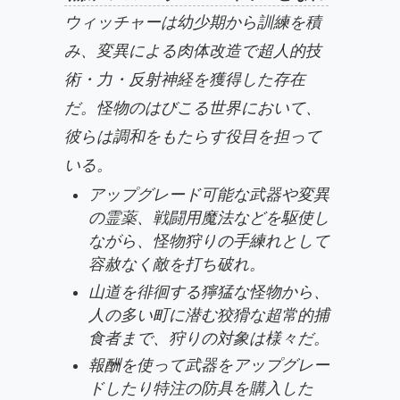
ウィッチャーは幼少期から訓練を積
み、変異による肉体改造で超人的技
術・力・反射神経を獲得した存在
だ。怪物のはびこる世界において、
彼らは調和をもたらす役目を担って
いる。
アップグレード可能な武器や変異
の霊薬、戦闘用魔法などを駆使し
ながら、怪物狩りの手練れとして
容赦なく敵を打ち破れ。
山道を徘徊する獰猛な怪物から、
人の多い町に潜む狡猾な超常的捕
食者まで、狩りの対象は様々だ。
報酬を使って武器をアップグレー
ドしたり特注の防具を購入した