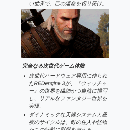
い世界で、己の運命を切り拓け。
完全なる次世代ゲーム体験
次世代ハードウェア専用に作られ
たREDengine 3が、『ウィッチャ
ー』の世界を繊細かつ自然に描写
し、リアルなファンタジー世界を
実現。
ダイナミックな天候システムと昼
夜のサイクルは、町の住人や怪物
たちの行動に影響を与える。