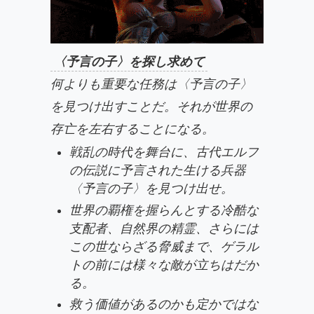
〈予言の子〉を探し求めて
何よりも重要な任務は〈予言の子〉
を見つけ出すことだ。それが世界の
存亡を左右することになる。
戦乱の時代を舞台に、古代エルフ
の伝説に予言された生ける兵器
〈予言の子〉を見つけ出せ。
世界の覇権を握らんとする冷酷な
支配者、自然界の精霊、さらには
この世ならざる脅威まで、ゲラル
トの前には様々な敵が立ちはだか
る。
救う価値があるのかも定かではな