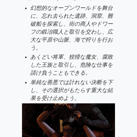
幻想的なオープンワールドを舞台
に、忘れ去られた遺跡、洞窟、難
破船を探索し、街の商人やドワー
フの鍛冶職人と取引を交わし、広
大な平原や山脈、海で狩りを行お
う。
あくどい将軍、狡猾な魔女、腐敗
した王族と取引し、危険な仕事を
請け負うこともできる。
単純な善悪では計れない決断を下
し、その選択がもたらす重大な結
果を受け止めよう。