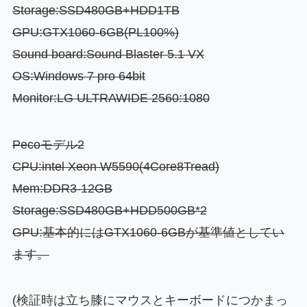
Storage:SSD480GB+HDD1TB
GPU:GTX1060-6GB(PL100%)
Sound board:Sound Blaster 5.1 VX
OS:Windows 7 pro 64bit
Monitor:LG ULTRAWIDE 2560:1080
Pecoモデル2
CPU:intel Xeon W5590(4Core8Tread)
Mem:DDR3-12GB
Storage:SSD480GB+HDD500GB*2
GPU:基本的にはGTX1060-6GBが基準値としてい
ます。
(検証時は立ち膝にマウスとキーボードにつかまっ