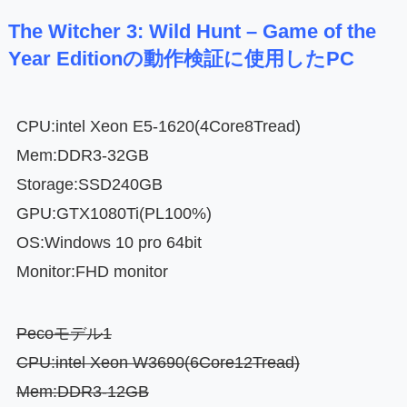
The Witcher 3: Wild Hunt – Game of the
Year Editionの動作検証に使用したPC
CPU:intel Xeon E5-1620(4Core8Tread)
Mem:DDR3-32GB
Storage:SSD240GB
GPU:GTX1080Ti(PL100%)
OS:Windows 10 pro 64bit
Monitor:FHD monitor
Pecoモデル1
CPU:intel Xeon W3690(6Core12Tread)
Mem:DDR3-12GB