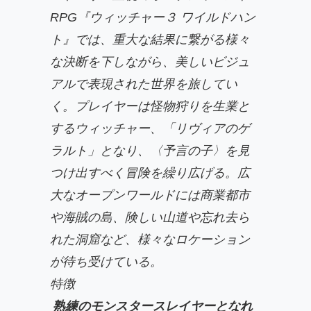
RPG『ウィッチャー３ ワイルドハン
ト』では、重大な結果に繋がる様々
な決断を下しながら、美しいビジュ
アルで表現された世界を旅してい
く。プレイヤーは怪物狩りを生業と
するウィッチャー、「リヴィアのゲ
ラルト」となり、〈予言の子〉を見
つけ出すべく冒険を繰り広げる。広
大なオープンワールドには商業都市
や海賊の島、険しい山道や忘れ去ら
れた洞窟など、様々なロケーション
が待ち受けている。
特徴
熟練のモンスタースレイヤーとなれ