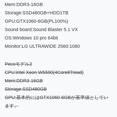
Mem:DDR3-16GB
Storage:SSD480GB+HDD1TB
GPU:GTX1060-6GB(PL100%)
Sound board:Sound Blaster 5.1 VX
OS:Windows 10 pro 64bit
Monitor:LG ULTRAWIDE 2560:1080
Pecoモデル2
CPU:intel Xeon W5590(4Core8Tread)
Mem:DDR3-16
GB
Storage:SSD480GB
GPU:基本的にはGTX1060-6GBが基準値としてい
ます。