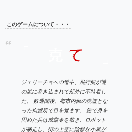
このゲームについて・・・
ジェリーチョへの道中、飛行船が謎
の嵐に巻き込まれて郊外に不時着し
た。 数週間後、都市内部の廃墟とな
った拘置所で目を覚ます。 鎧で身を
固めた兵は戒厳令を敷き、ロボット
が暴走し、街の上空に陰惨な小嵐が