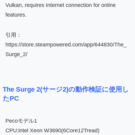
Vulkan, requires Internet connection for online
features.
引用：
https://store.steampowered.com/app/644830/The_
Surge_2/
The Surge 2(サージ2)の動作検証に使用し
たPC
Pecoモデル1
CPU:intel Xeon W3690(6Core12Tread)