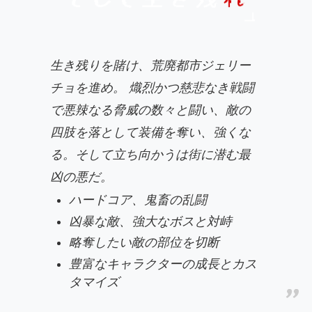
生き残りを賭け、荒廃都市ジェリー
チョを進め。 熾烈かつ慈悲なき戦闘
で悪辣なる脅威の数々と闘い、敵の
四肢を落として装備を奪い、強くな
る。そして立ち向かうは街に潜む最
凶の悪だ。
ハードコア、鬼畜の乱闘
凶暴な敵、強大なボスと対峙
略奪したい敵の部位を切断
豊富なキャラクターの成長とカス
タマイズ