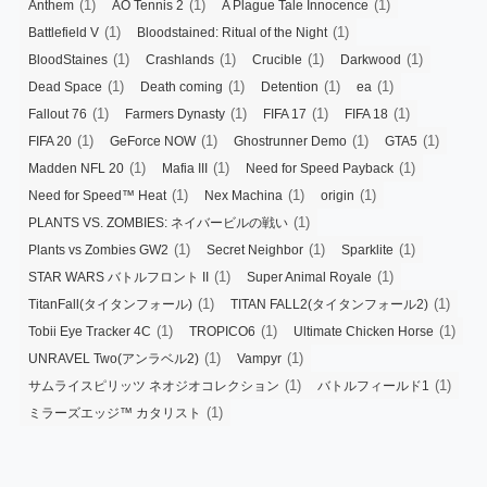
(1)
(1)
(1)
Anthem
AO Tennis 2
A Plague Tale Innocence
(1)
(1)
Battlefield V
Bloodstained: Ritual of the Night
(1)
(1)
(1)
(1)
BloodStaines
Crashlands
Crucible
Darkwood
(1)
(1)
(1)
(1)
Dead Space
Death coming
Detention
ea
(1)
(1)
(1)
(1)
Fallout 76
Farmers Dynasty
FIFA 17
FIFA 18
(1)
(1)
(1)
(1)
FIFA 20
GeForce NOW
Ghostrunner Demo
GTA5
(1)
(1)
(1)
Madden NFL 20
Mafia III
Need for Speed Payback
(1)
(1)
(1)
Need for Speed™ Heat
Nex Machina
origin
(1)
PLANTS VS. ZOMBIES: ネイバービルの戦い
(1)
(1)
(1)
Plants vs Zombies GW2
Secret Neighbor
Sparklite
(1)
(1)
STAR WARS バトルフロント II
Super Animal Royale
(1)
(1)
TitanFall(タイタンフォール)
TITAN FALL2(タイタンフォール2)
(1)
(1)
(1)
Tobii Eye Tracker 4C
TROPICO6
Ultimate Chicken Horse
(1)
(1)
UNRAVEL Two(アンラベル2)
Vampyr
(1)
(1)
サムライスピリッツ ネオジオコレクション
バトルフィールド1
(1)
ミラーズエッジ™ カタリスト