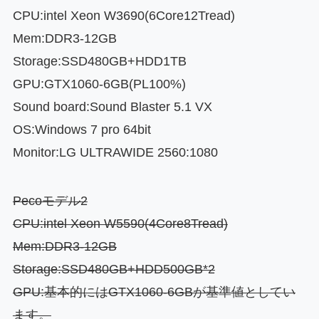
CPU:intel Xeon W3690(6Core12Tread)
Mem:DDR3-12GB
Storage:SSD480GB+HDD1TB
GPU:GTX1060-6GB(PL100%)
Sound board:Sound Blaster 5.1 VX
OS:Windows 7 pro 64bit
Monitor:LG ULTRAWIDE 2560:1080
Pecoモデル2
CPU:intel Xeon W5590(4Core8Tread)
Mem:DDR3-12GB
Storage:SSD480GB+HDD500GB*2
GPU:基本的にはGTX1060-6GBが基準値としてい
ます。