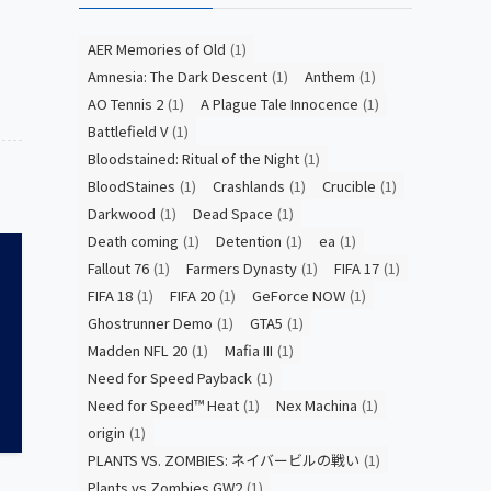
AER Memories of Old
(1)
Amnesia: The Dark Descent
(1)
Anthem
(1)
AO Tennis 2
(1)
A Plague Tale Innocence
(1)
Battlefield V
(1)
Bloodstained: Ritual of the Night
(1)
BloodStaines
(1)
Crashlands
(1)
Crucible
(1)
Darkwood
(1)
Dead Space
(1)
Death coming
(1)
Detention
(1)
ea
(1)
Fallout 76
(1)
Farmers Dynasty
(1)
FIFA 17
(1)
FIFA 18
(1)
FIFA 20
(1)
GeForce NOW
(1)
Ghostrunner Demo
(1)
GTA5
(1)
Madden NFL 20
(1)
Mafia III
(1)
Need for Speed Payback
(1)
Need for Speed™ Heat
(1)
Nex Machina
(1)
origin
(1)
PLANTS VS. ZOMBIES: ネイバービルの戦い
(1)
Plants vs Zombies GW2
(1)