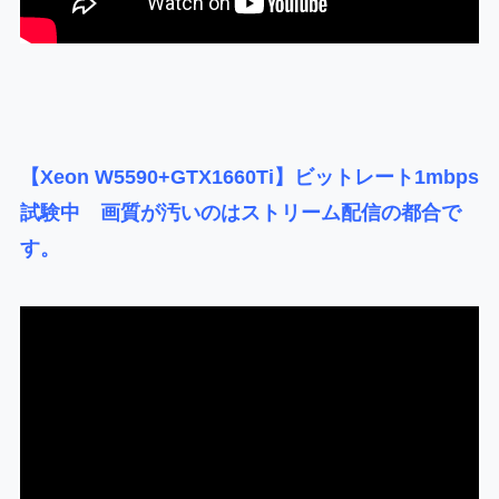
【Xeon W5590+GTX1660Ti】ビットレート1mbps
試験中 画質が汚いのはストリーム配信の都合で
す。