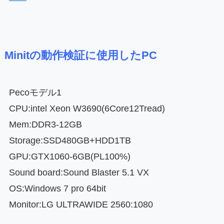
Minit
の動作検証に使用したPC
Pecoモデル1
CPU:intel Xeon W3690(6Core12Tread)
Mem:DDR3-12GB
Storage:SSD480GB+HDD1TB
GPU:GTX1060-6GB(PL100%)
Sound board:Sound Blaster 5.1 VX
OS:Windows 7 pro 64bit
Monitor:LG ULTRAWIDE 2560:1080