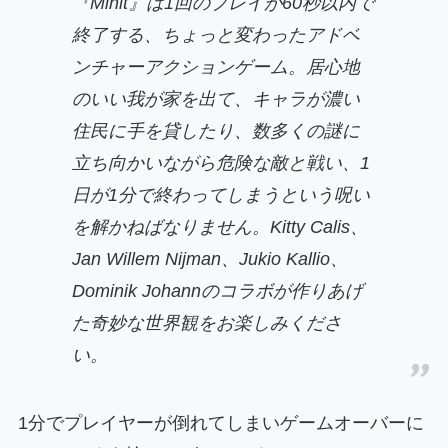
『Minit』は1回のプレイが60秒以内で
終了する、ちょっと変わったアドベ
ンチャーアクションゲーム。居心地
のいい我が家を出て、キャラが濃い
住民に手を貸したり、数多くの謎に
立ち向かいながら危険な敵と戦い、1
日が1分で終わってしまうという呪い
を解かねばなりません。Kitty Calis、
Jan Willem Nijman、Jukio Kallio、
Dominik Johannのコラボが作りあげ
た奇妙な世界観をお楽しみくださ
い。
1分でプレイヤーが倒れてしまいゲームオーバーに