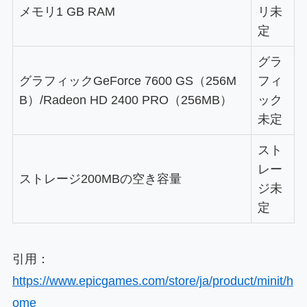
メモリ
1 GB RAM
リ
未
定
グラ
グラフィック
GeForce 7600 GS（256M
フィ
B）/Radeon HD 2400 PRO（256MB）
ック
未定
スト
レー
ストレージ
200MBの空き容量
ジ
未
定
引用：
https://www.epicgames.com/store/ja/product/minit/h
ome