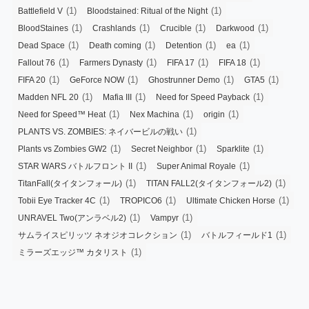
(1)
(1)
Battlefield V
Bloodstained: Ritual of the Night
(1)
(1)
(1)
(1)
BloodStaines
Crashlands
Crucible
Darkwood
(1)
(1)
(1)
(1)
Dead Space
Death coming
Detention
ea
(1)
(1)
(1)
(1)
Fallout 76
Farmers Dynasty
FIFA 17
FIFA 18
(1)
(1)
(1)
(1)
FIFA 20
GeForce NOW
Ghostrunner Demo
GTA5
(1)
(1)
(1)
Madden NFL 20
Mafia III
Need for Speed Payback
(1)
(1)
(1)
Need for Speed™ Heat
Nex Machina
origin
(1)
PLANTS VS. ZOMBIES: ネイバービルの戦い
(1)
(1)
(1)
Plants vs Zombies GW2
Secret Neighbor
Sparklite
(1)
(1)
STAR WARS バトルフロント II
Super Animal Royale
(1)
(1)
TitanFall(タイタンフォール)
TITAN FALL2(タイタンフォール2)
(1)
(1)
(1)
Tobii Eye Tracker 4C
TROPICO6
Ultimate Chicken Horse
(1)
(1)
UNRAVEL Two(アンラベル2)
Vampyr
(1)
(1)
サムライスピリッツ ネオジオコレクション
バトルフィールド1
(1)
ミラーズエッジ™ カタリスト