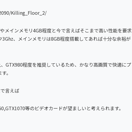
90/Killing_Floor_2/
ることやメインメモリ4GB程度と今で言えばそこまで高い性能を要求
3Ghz、メインメモリは8GB程度搭載してあれば十分な余裕が
上、GTX980程度を推奨しているため、かなり高画質で快適にプ
ます。
能で言えば
,GTX1060,GTX1070等のビデオカードが望ましいと考えられます。