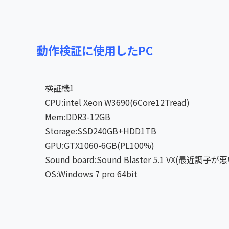
動作検証に使用したPC
検証機1
CPU:intel Xeon W3690(6Core12Tread)
Mem:DDR3-12GB
Storage:SSD240GB+HDD1TB
GPU:GTX1060-6GB(PL100%)
Sound board:Sound Blaster 5.1 VX
OS:Windows 7 pro 64bit