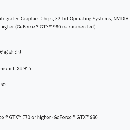
続
ated Graphics Chips, 32-bit Operating Systems, NVIDIA
or higher (GeForce ® GTX™ 980 recommended)
ムが必要です
nom II X4 955
950
続
ce ® GTX™ 770 or higher (GeForce ® GTX™ 980