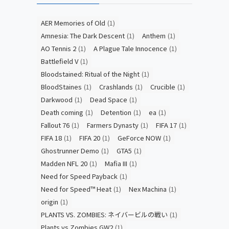
AER Memories of Old
(1)
Amnesia: The Dark Descent
(1)
Anthem
(1)
AO Tennis 2
(1)
A Plague Tale Innocence
(1)
Battlefield V
(1)
Bloodstained: Ritual of the Night
(1)
BloodStaines
(1)
Crashlands
(1)
Crucible
(1)
Darkwood
(1)
Dead Space
(1)
Death coming
(1)
Detention
(1)
ea
(1)
Fallout 76
(1)
Farmers Dynasty
(1)
FIFA 17
(1)
FIFA 18
(1)
FIFA 20
(1)
GeForce NOW
(1)
Ghostrunner Demo
(1)
GTA5
(1)
Madden NFL 20
(1)
Mafia III
(1)
Need for Speed Payback
(1)
Need for Speed™ Heat
(1)
Nex Machina
(1)
origin
(1)
PLANTS VS. ZOMBIES: ネイバービルの戦い
(1)
Plants vs Zombies GW2
(1)