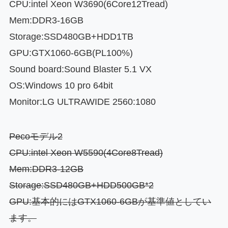
CPU:intel Xeon W3690(6Core12Tread)
Mem:DDR3-16GB
Storage:SSD480GB+HDD1TB
GPU:GTX1060-6GB(PL100%)
Sound board:Sound Blaster 5.1 VX
OS:Windows 10 pro 64bit
Monitor:LG ULTRAWIDE 2560:1080
Pecoモデル2
CPU:intel Xeon W5590(4Core8Tread)
Mem:DDR3-12GB
Storage:SSD480GB+HDD500GB*2
GPU:基本的にはGTX1060-6GBが基準値としてい
ます。