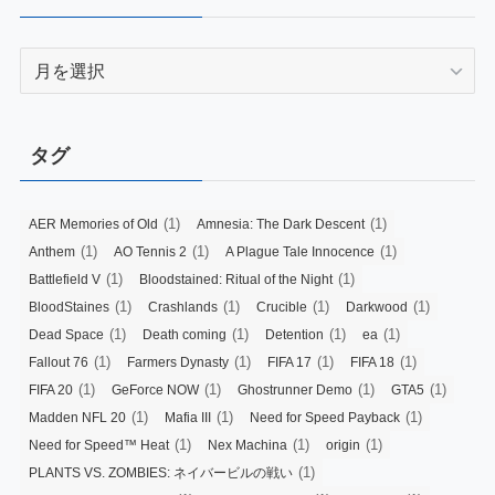
Archives
タグ
(1)
(1)
AER Memories of Old
Amnesia: The Dark Descent
(1)
(1)
(1)
Anthem
AO Tennis 2
A Plague Tale Innocence
(1)
(1)
Battlefield V
Bloodstained: Ritual of the Night
(1)
(1)
(1)
(1)
BloodStaines
Crashlands
Crucible
Darkwood
(1)
(1)
(1)
(1)
Dead Space
Death coming
Detention
ea
(1)
(1)
(1)
(1)
Fallout 76
Farmers Dynasty
FIFA 17
FIFA 18
(1)
(1)
(1)
(1)
FIFA 20
GeForce NOW
Ghostrunner Demo
GTA5
(1)
(1)
(1)
Madden NFL 20
Mafia III
Need for Speed Payback
(1)
(1)
(1)
Need for Speed™ Heat
Nex Machina
origin
(1)
PLANTS VS. ZOMBIES: ネイバービルの戦い