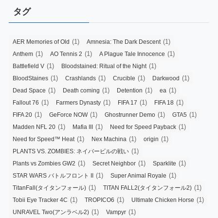
タグ
(1)
(1)
AER Memories of Old
Amnesia: The Dark Descent
(1)
(1)
(1)
Anthem
AO Tennis 2
A Plague Tale Innocence
(1)
(1)
Battlefield V
Bloodstained: Ritual of the Night
(1)
(1)
(1)
(1)
BloodStaines
Crashlands
Crucible
Darkwood
(1)
(1)
(1)
(1)
Dead Space
Death coming
Detention
ea
(1)
(1)
(1)
(1)
Fallout 76
Farmers Dynasty
FIFA 17
FIFA 18
(1)
(1)
(1)
(1)
FIFA 20
GeForce NOW
Ghostrunner Demo
GTA5
(1)
(1)
(1)
Madden NFL 20
Mafia III
Need for Speed Payback
(1)
(1)
(1)
Need for Speed™ Heat
Nex Machina
origin
(1)
PLANTS VS. ZOMBIES: ネイバービルの戦い
(1)
(1)
(1)
Plants vs Zombies GW2
Secret Neighbor
Sparklite
(1)
(1)
STAR WARS バトルフロント II
Super Animal Royale
(1)
(1)
TitanFall(タイタンフォール)
TITAN FALL2(タイタンフォール2)
(1)
(1)
(1)
Tobii Eye Tracker 4C
TROPICO6
Ultimate Chicken Horse
(1)
(1)
UNRAVEL Two(アンラベル2)
Vampyr