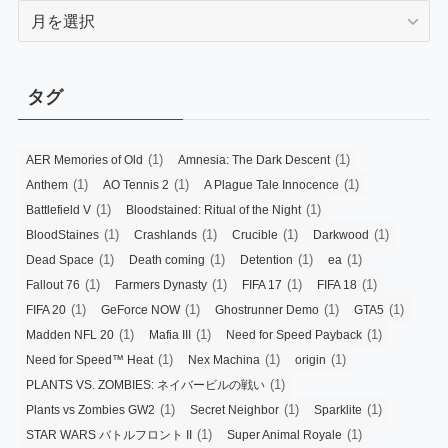
Archives
タグ
(1)
(1)
AER Memories of Old
Amnesia: The Dark Descent
(1)
(1)
(1)
Anthem
AO Tennis 2
A Plague Tale Innocence
(1)
(1)
Battlefield V
Bloodstained: Ritual of the Night
(1)
(1)
(1)
(1)
BloodStaines
Crashlands
Crucible
Darkwood
(1)
(1)
(1)
(1)
Dead Space
Death coming
Detention
ea
(1)
(1)
(1)
(1)
Fallout 76
Farmers Dynasty
FIFA 17
FIFA 18
(1)
(1)
(1)
(1)
FIFA 20
GeForce NOW
Ghostrunner Demo
GTA5
(1)
(1)
(1)
Madden NFL 20
Mafia III
Need for Speed Payback
(1)
(1)
(1)
Need for Speed™ Heat
Nex Machina
origin
(1)
PLANTS VS. ZOMBIES: ネイバービルの戦い
(1)
(1)
(1)
Plants vs Zombies GW2
Secret Neighbor
Sparklite
(1)
(1)
STAR WARS バトルフロント II
Super Animal Royale