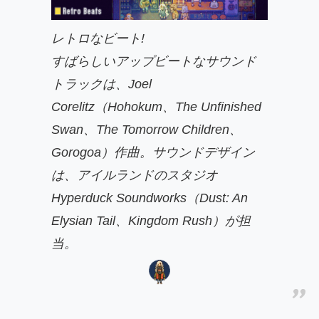
レトロなビート!
すばらしいアップビートなサウンド
トラックは、Joel
Corelitz（
Hohokum
、
The Unfinished
Swan
、
The Tomorrow Children
、
Gorogoa
）作曲。サウンドデザイン
は、アイルランドのスタジオ
Hyperduck Soundworks（
Dust: An
Elysian Tail
、
Kingdom Rush
）が担
当。