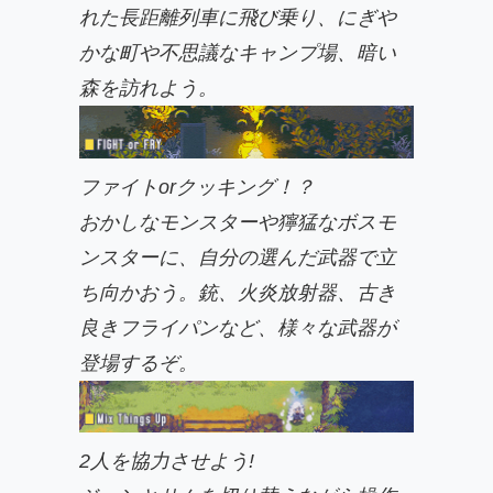
れた長距離列車に飛び乗り、にぎや
かな町や不思議なキャンプ場、暗い
森を訪れよう。
ファイトorクッキング！？
おかしなモンスターや獰猛なボスモ
ンスターに、自分の選んだ武器で立
ち向かおう。銃、火炎放射器、古き
良きフライパンなど、様々な武器が
登場するぞ。
2人を協力させよう!