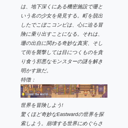
は、地下深くにある機密施設で珊と
いう名の少女を発見する。町を脱出
したでこぼこコンビは、心に迫る冒
険に乗り出すことになる。それは、
珊の出自に関わる奇妙な真実、そし
て街を襲撃しては目につくものを貪
り食う邪悪なモンスターの謎を解き
明かす旅だ。
特徴：
世界を冒険しよう!
驚くほど奇妙なEastwardの世界を探
索しよう。崩壊する世界にめぐらさ