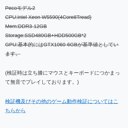
Pecoモデル2
CPU:intel Xeon W5590(4Core8Tread)
Mem:DDR3-12GB
Storage:SSD480GB+HDD500GB*2
GPU:基本的にはGTX1060-6GBが基準値としてい
ます。
(検証時は立ち膝にマウスとキーボードにつかまっ
て無音でプレイしております。)
検証機及びその他のゲーム動作検証についてはこ
ちらから