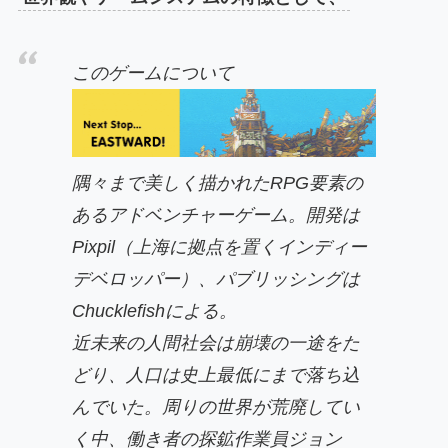
このゲームについて
隅々まで美しく描かれたRPG要素の
あるアドベンチャーゲーム。開発は
Pixpil（上海に拠点を置くインディー
デベロッパー）、パブリッシングは
Chucklefishによる。
近未来の人間社会は崩壊の一途をた
どり、人口は史上最低にまで落ち込
んでいた。周りの世界が荒廃してい
く中、働き者の探鉱作業員ジョン