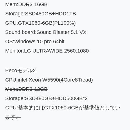
Mem:DDR3-16GB
Storage:SSD480GB+HDD1TB
GPU:GTX1060-6GB(PL100%)
Sound board:Sound Blaster 5.1 VX
OS:Windows 10 pro 64bit
Monitor:LG ULTRAWIDE 2560:1080
Pecoモデル2
CPU:intel Xeon W5590(4Core8Tread)
Mem:DDR3-12GB
Storage:SSD480GB+HDD500GB*2
GPU:基本的にはGTX1060-6GBが基準値としてい
ます。