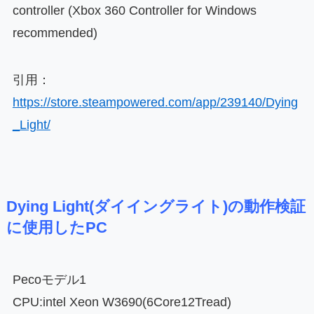
controller (Xbox 360 Controller for Windows
recommended)
引用：
https://store.steampowered.com/app/239140/Dying
_Light/
Dying Light(ダイイングライト)の動作検証
に使用したPC
Pecoモデル1
CPU:intel Xeon W3690(6Core12Tread)