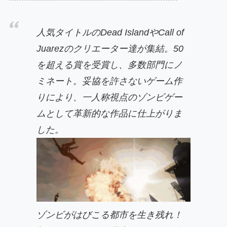
人気タイトルのDead IslandやCall of
Juarezのクリエーター達が集結。50
を超える賞を受賞し、多数部門にノ
ミネート。妥協を許さないゲーム作
りにより、一人称視点のゾンビゲー
ムとして革新的な作品に仕上がりま
した。
ゾンビがはびこる都市を生き残れ！