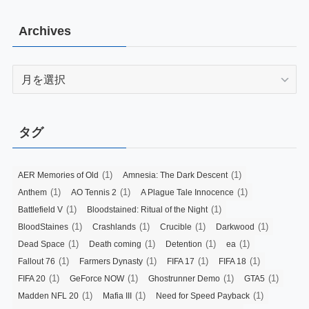
Archives
Archives
タグ
(1)
(1)
AER Memories of Old
Amnesia: The Dark Descent
(1)
(1)
(1)
Anthem
AO Tennis 2
A Plague Tale Innocence
(1)
(1)
Battlefield V
Bloodstained: Ritual of the Night
(1)
(1)
(1)
(1)
BloodStaines
Crashlands
Crucible
Darkwood
(1)
(1)
(1)
(1)
Dead Space
Death coming
Detention
ea
(1)
(1)
(1)
(1)
Fallout 76
Farmers Dynasty
FIFA 17
FIFA 18
(1)
(1)
(1)
(1)
FIFA 20
GeForce NOW
Ghostrunner Demo
GTA5
(1)
(1)
(1)
Madden NFL 20
Mafia III
Need for Speed Payback