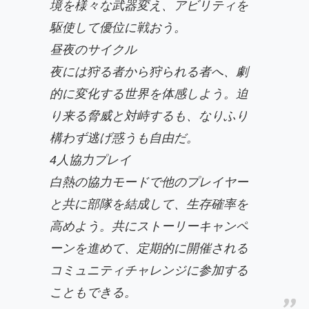
境を様々な武器変え、アビリティを
駆使して優位に戦おう。
昼夜のサイクル
夜には狩る者から狩られる者へ、劇
的に変化する世界を体感しよう。迫
り来る脅威と対峙するも、なりふり
構わず逃げ惑うも自由だ。
4人協力プレイ
白熱の協力モードで他のプレイヤー
と共に部隊を結成して、生存確率を
高めよう。共にストーリーキャンペ
ーンを進めて、定期的に開催される
コミュニティチャレンジに参加する
こともできる。