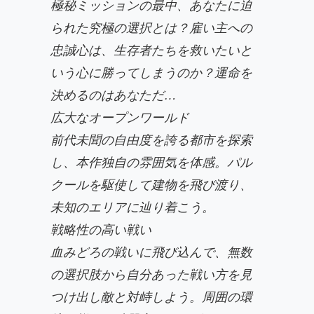
極秘ミッションの最中、あなたに迫
られた究極の選択とは？雇い主への
忠誠心は、生存者たちを救いたいと
いう心に勝ってしまうのか？運命を
決めるのはあなただ…
広大なオープンワールド
前代未聞の自由度を誇る都市を探索
し、本作独自の雰囲気を体感。パル
クールを駆使して建物を飛び渡り、
未知のエリアに辿り着こう。
戦略性の高い戦い
血みどろの戦いに飛び込んで、無数
の選択肢から自分あった戦い方を見
つけ出し敵と対峙しよう。周囲の環