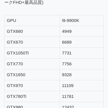
ークFHD+最高品質)
GPU
i9-9900K
GTX660
4949
GTX670
6689
GTX1050Ti
7731
GTX770
7756
GTX1650
9328
GTX970
11109
GTX780Ti
11781
GTX980
12432