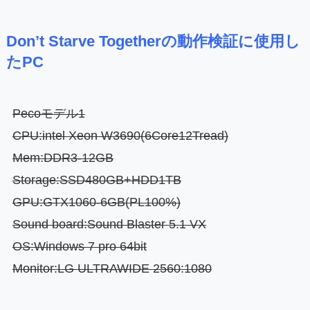
Don’t Starve Togetherの動作検証に使用し
たPC
Pecoモデル1
CPU:intel Xeon W3690(6Core12Tread)
Mem:DDR3-12GB
Storage:SSD480GB+HDD1TB
GPU:GTX1060-6GB(PL100%)
Sound board:Sound Blaster 5.1 VX
OS:Windows 7 pro 64bit
Monitor:LG ULTRAWIDE 2560:1080