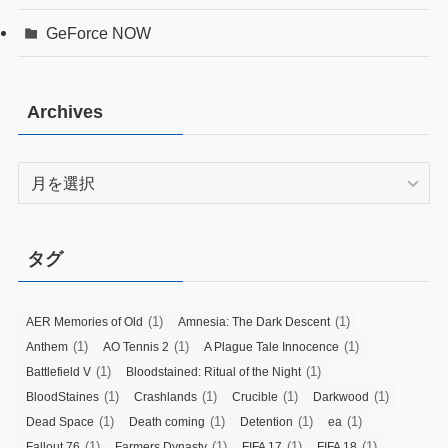
GeForce NOW
Archives
Archives
タグ
(1)
(1)
AER Memories of Old
Amnesia: The Dark Descent
(1)
(1)
(1)
Anthem
AO Tennis 2
A Plague Tale Innocence
(1)
(1)
Battlefield V
Bloodstained: Ritual of the Night
(1)
(1)
(1)
(1)
BloodStaines
Crashlands
Crucible
Darkwood
(1)
(1)
(1)
(1)
Dead Space
Death coming
Detention
ea
(1)
(1)
(1)
(1)
Fallout 76
Farmers Dynasty
FIFA 17
FIFA 18