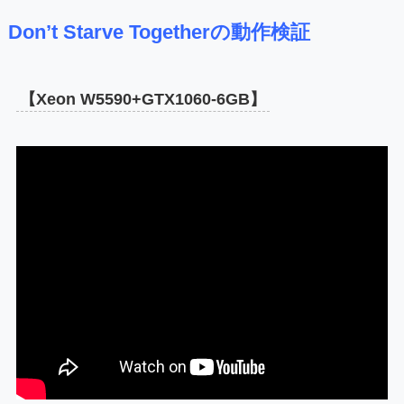
Don’t Starve Togetherの動作検証
【Xeon W5590+GTX1060-6GB】