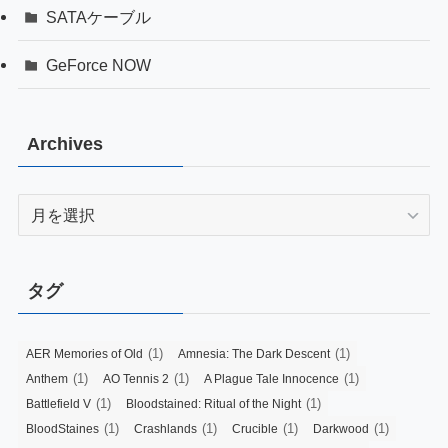
SATAケーブル
GeForce NOW
Archives
Archives
タグ
(1)
(1)
AER Memories of Old
Amnesia: The Dark Descent
(1)
(1)
(1)
Anthem
AO Tennis 2
A Plague Tale Innocence
(1)
(1)
Battlefield V
Bloodstained: Ritual of the Night
(1)
(1)
(1)
(1)
BloodStaines
Crashlands
Crucible
Darkwood