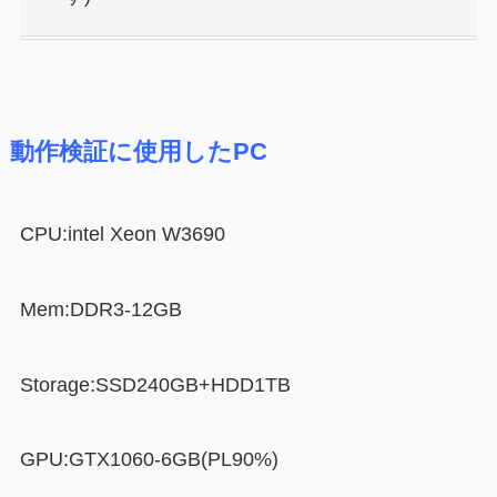
動作検証に使用したPC
CPU:intel Xeon W3690
Mem:DDR3-12GB
Storage:SSD240GB+HDD1TB
GPU:GTX1060-6GB(PL90%)