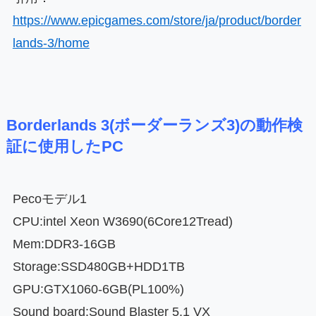
https://www.epicgames.com/store/ja/product/border
lands-3/home
Borderlands 3(ボーダーランズ3)の動作検
証に使用したPC
Pecoモデル1
CPU:intel Xeon W3690(6Core12Tread)
Mem:DDR3-16GB
Storage:SSD480GB+HDD1TB
GPU:GTX1060-6GB(PL100%)
Sound board:Sound Blaster 5.1 VX