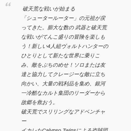
破天荒な戦いが始まる
「シュータールーター」の元祖が戻
ってきた。
膨大な数の
武器と破天荒
な戦いがてんこ盛りの冒険を楽しも
う！新しい4人組ヴォルトハンターの
ひとりとして新たな世界に乗りこ
み、敵をぶちのめせ！ソロまたは友
達と協力してクレージーな敵に立ち
向かい、大量の戦利品を集め、銀河
一冷酷なカルト集団のリーダーから
故郷を救おう。
破天荒でスリリングなアドベンチャ
ー
イカレたCalypso Twinsによる盗賊団