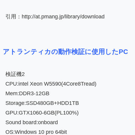
引用：http://at.pmang.jp/library/download
アトランティカの動作検証に使用したPC
検証機2
CPU:intel Xeon W5590(4Core8Tread)
Mem:DDR3-12GB
Storage:SSD480GB+HDD1TB
GPU:GTX1060-6GB(PL100%)
Sound board:onboard
OS:Windows 10 pro 64bit