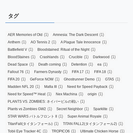
タグ
(1)
(1)
AER Memories of Old
Amnesia: The Dark Descent
(1)
(1)
(1)
Anthem
AO Tennis 2
A Plague Tale Innocence
(1)
(1)
Battlefield V
Bloodstained: Ritual of the Night
(1)
(1)
(1)
(1)
BloodStaines
Crashlands
Crucible
Darkwood
(1)
(1)
(1)
(1)
Dead Space
Death coming
Detention
ea
(1)
(1)
(1)
(1)
Fallout 76
Farmers Dynasty
FIFA 17
FIFA 18
(1)
(1)
(1)
(1)
FIFA 20
GeForce NOW
Ghostrunner Demo
GTA5
(1)
(1)
(1)
Madden NFL 20
Mafia III
Need for Speed Payback
(1)
(1)
(1)
Need for Speed™ Heat
Nex Machina
origin
(1)
PLANTS VS. ZOMBIES: ネイバービルの戦い
(1)
(1)
(1)
Plants vs Zombies GW2
Secret Neighbor
Sparklite
(1)
(1)
STAR WARS バトルフロント II
Super Animal Royale
(1)
(1)
TitanFall(タイタンフォール)
TITAN FALL2(タイタンフォール2)
(1)
(1)
(1)
Tobii Eye Tracker 4C
TROPICO6
Ultimate Chicken Horse