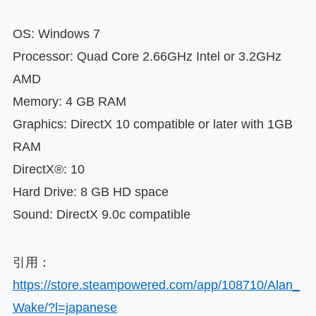
OS: Windows 7
Processor: Quad Core 2.66GHz Intel or 3.2GHz
AMD
Memory: 4 GB RAM
Graphics: DirectX 10 compatible or later with 1GB
RAM
DirectX®: 10
Hard Drive: 8 GB HD space
Sound: DirectX 9.0c compatible
引用：
https://store.steampowered.com/app/108710/Alan_
Wake/?l=japanese