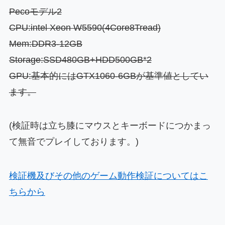
Pecoモデル2
CPU:intel Xeon W5590(4Core8Tread)
Mem:DDR3-12GB
Storage:SSD480GB+HDD500GB*2
GPU:基本的にはGTX1060-6GBが基準値としてい
ます。
(検証時は立ち膝にマウスとキーボードにつかまっ
て無音でプレイしております。)
検証機及びその他のゲーム動作検証についてはこ
ちらから