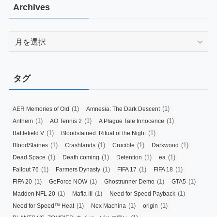
Archives
Archives
タグ
(1)
(1)
AER Memories of Old
Amnesia: The Dark Descent
(1)
(1)
(1)
Anthem
AO Tennis 2
A Plague Tale Innocence
(1)
(1)
Battlefield V
Bloodstained: Ritual of the Night
(1)
(1)
(1)
(1)
BloodStaines
Crashlands
Crucible
Darkwood
(1)
(1)
(1)
(1)
Dead Space
Death coming
Detention
ea
(1)
(1)
(1)
(1)
Fallout 76
Farmers Dynasty
FIFA 17
FIFA 18
(1)
(1)
(1)
(1)
FIFA 20
GeForce NOW
Ghostrunner Demo
GTA5
(1)
(1)
(1)
Madden NFL 20
Mafia III
Need for Speed Payback
(1)
(1)
(1)
Need for Speed™ Heat
Nex Machina
origin