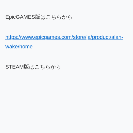
EpicGAMES版はこちらから
https://www.epicgames.com/store/ja/product/alan-
wake/home
STEAM版はこちらから