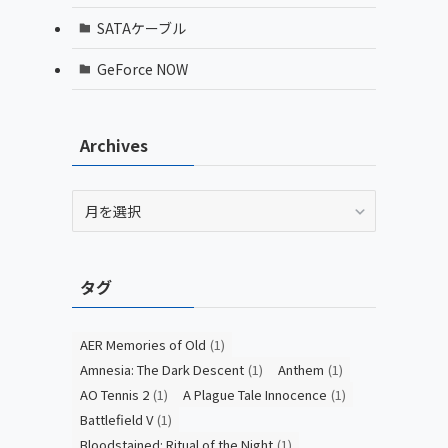
SATAケーブル
GeForce NOW
Archives
Archives
タグ
AER Memories of Old
(1)
Amnesia: The Dark Descent
(1)
Anthem
(1)
AO Tennis 2
(1)
A Plague Tale Innocence
(1)
Battlefield V
(1)
Bloodstained: Ritual of the Night
(1)