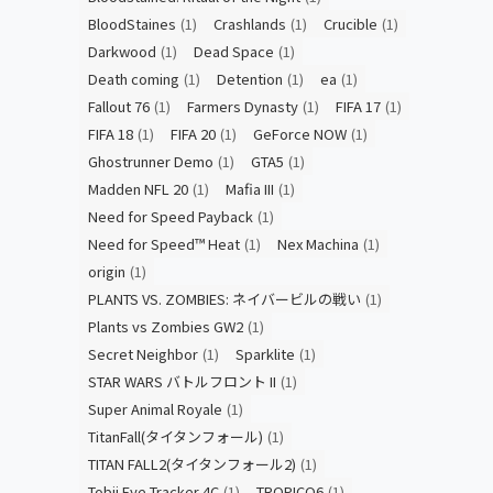
BloodStaines
(1)
Crashlands
(1)
Crucible
(1)
Darkwood
(1)
Dead Space
(1)
Death coming
(1)
Detention
(1)
ea
(1)
Fallout 76
(1)
Farmers Dynasty
(1)
FIFA 17
(1)
FIFA 18
(1)
FIFA 20
(1)
GeForce NOW
(1)
Ghostrunner Demo
(1)
GTA5
(1)
Madden NFL 20
(1)
Mafia III
(1)
Need for Speed Payback
(1)
Need for Speed™ Heat
(1)
Nex Machina
(1)
origin
(1)
PLANTS VS. ZOMBIES: ネイバービルの戦い
(1)
Plants vs Zombies GW2
(1)
Secret Neighbor
(1)
Sparklite
(1)
STAR WARS バトルフロント II
(1)
Super Animal Royale
(1)
TitanFall(タイタンフォール)
(1)
TITAN FALL2(タイタンフォール2)
(1)
Tobii Eye Tracker 4C
(1)
TROPICO6
(1)