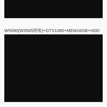
W5590(W3565同等)+GTX1080+MEM16GB+HDD