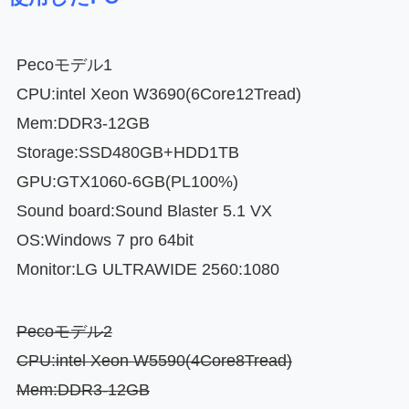
Pecoモデル1
CPU:intel Xeon W3690(6Core12Tread)
Mem:DDR3-12GB
Storage:SSD480GB+HDD1TB
GPU:GTX1060-6GB(PL100%)
Sound board:Sound Blaster 5.1 VX
OS:Windows 7 pro 64bit
Monitor:LG ULTRAWIDE 2560:1080
Pecoモデル2
CPU:intel Xeon W5590(4Core8Tread)
Mem:DDR3-12GB