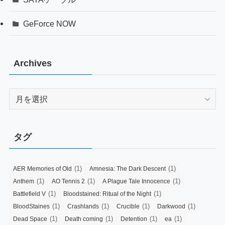
GeForce NOW
Archives
Archives
タグ
(1)
(1)
AER Memories of Old
Amnesia: The Dark Descent
(1)
(1)
(1)
Anthem
AO Tennis 2
A Plague Tale Innocence
(1)
(1)
Battlefield V
Bloodstained: Ritual of the Night
(1)
(1)
(1)
(1)
BloodStaines
Crashlands
Crucible
Darkwood
(1)
(1)
(1)
(1)
Dead Space
Death coming
Detention
ea